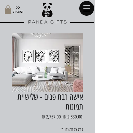
סל
הקניות
אישה רבת פנים - שלישיית
תמונות
מחיר
מחיר
 ‏2,830.00 ‏₪ 
רגיל
מבצע
גודל כל תמונה
*