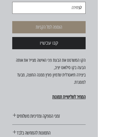
הוספה לסל הקניות
קנו עכשיו
הקו המשרטט את הבעת פני האישה מצייר את אותה
הבעה בקו סילואט יציב,
ביצירה תיאטרלית שדמיון פורץ ממנה החוצה, מבעד
למסגרת.
המחיר לשלישיית תמונות
זמני הספקה ומדיניות משלוחים
זמן ההספקה הוא 21 ימי עסקים מיום ההזמנה.
התמונות להמחשה בלבד
משלוחים לכל חלקי הארץ בעלות 29 ש"ח (במידה ויש