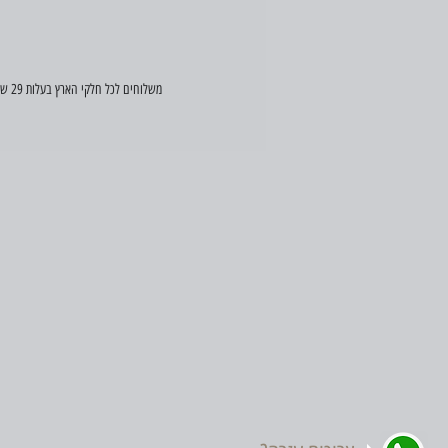
משלוחים לכל חלקי הארץ בעלות 29 ש"ח (במידה ויש הזמנה דחופה, פנו אלינו וננסה לעזור)