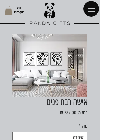
סל
הקניות
אישה רבת פנים
מחיר
החל מ-
787.00 ₪
מבצע
גודל
*