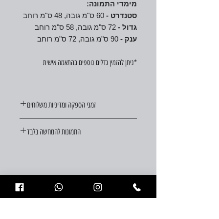
מימדי התמונה:
סטנדרט -
60 ס"מ גובה, 48 ס"מ רוחב
גדול -
72 ס"מ גובה, 58 ס"מ רוחב
ענק -
90 ס"מ גובה, 72 ס"מ רוחב
*ניתן להזמין גדלים נוספים בהתאמה אישית
זמני הספקה ומדיניות משלוחים
זמן ההספקה הוא עד 21 ימי עסקים מיום ההזמנה.
התמונות להמחשה בלבד
משלוחים לכל חלקי הארץ בעלות 29 ש"ח (במידה ויש
הזמנה דחופה, פנו אלינו וננסה לעזור)
צריכים עזרה?
לחצו כאן לשיחת התייעצות עם מומחי
העיצוב שלנו