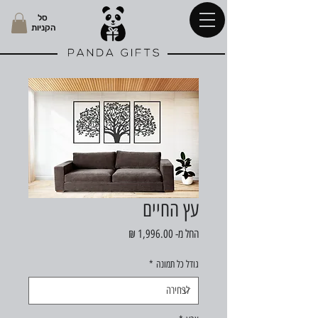
סל
הקניות
עץ החיים
מחיר
החל מ-
1,996.00 ₪
מבצע
גודל כל תמונה
*