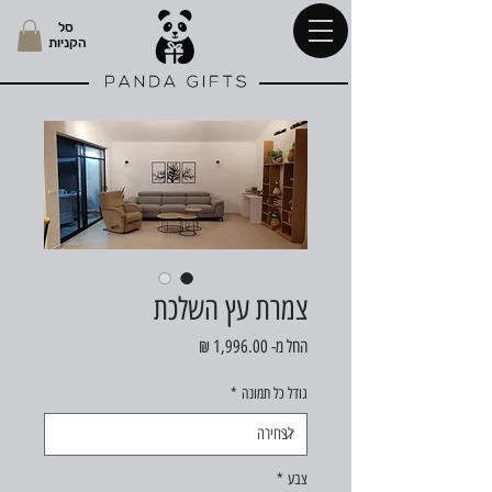
סל
הקניות
צמרת עץ השלכת
מחיר
החל מ-
1,996.00 ₪
מבצע
גודל כל תמונה
*
צבע
*