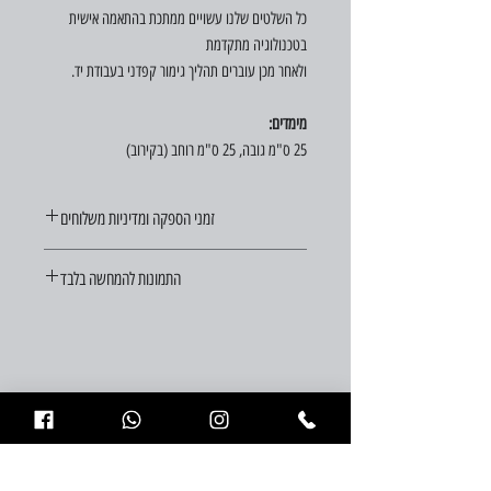
כל השלטים שלנו עשויים ממתכת בהתאמה אישית
בטכנולוגיה מתקדמת
ולאחר מכן עוברים תהליך גימור קפדני בעבודת יד.
מימדים:
25 ס"מ גובה, 25 ס"מ רוחב (בקירוב)
זמני הספקה ומדיניות משלוחים
זמן ההספקה הוא עד 21 ימי עסקים מיום ההזמנה.
התמונות להמחשה בלבד
משלוחים לכל חלקי הארץ בעלות 29 ש"ח (במידה ויש
הזמנה דחופה, פנו אלינו וננסה לעזור)
צריכים עזרה?
לחצו כאן לשיחת התייעצות עם מומחי
העיצוב שלנו