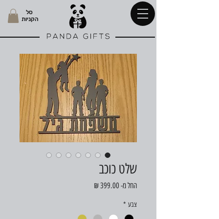
סל
הקניות
שלט כוכב
מחיר
החל מ-
399.00 ₪
מבצע
צבע
*