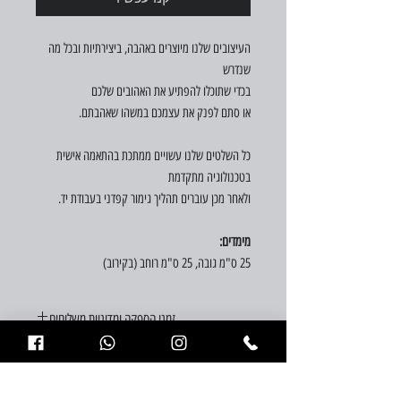
העיצובים שלנו מיוצרים באהבה, ביצירתיות ובכל מה
שנדרש
בכדי שתוכלו להפתיע את האהובים שלכם
או סתם לפנק את עצמכם במשהו שאהבתם.
כל השלטים שלנו עשויים ממתכת בהתאמה אישית
בטכנולוגיה מתקדמת
ולאחר מכן עוברים תהליך גימור קפדני בעבודת יד.
מימדים:
25 ס"מ גובה, 25 ס"מ רוחב (בקירוב)
זמני הספקה ומדיניות משלוחים
זמן ההספקה הוא עד 21 ימי עסקים מיום ההזמנה.
התמונות להמחשה בלבד
משלוחים לכל חלקי הארץ בעלות 29 ש"ח (במידה ויש
הזמנה דחופה, פנו אלינו וננסה לעזור)