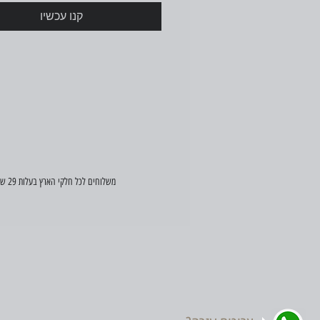
קנו עכשיו
משלוחים לכל חלקי הארץ בעלות 29 ש"ח (במידה ויש הזמנה דחופה, פנו אלינו וננסה לעזור)