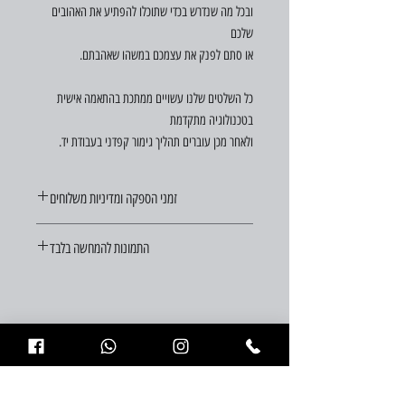
ובכל מה שנדרש בכדי שתוכלו להפתיע את האהובים
שלכם
או סתם לפנק את עצמכם במשהו שאהבתם.
כל השלטים שלנו עשויים ממתכת בהתאמה אישית
בטכנולוגיה מתקדמת
ולאחר מכן עוברים תהליך גימור קפדני בעבודת יד.
זמני הספקה ומדיניות משלוחים
זמן ההספקה הוא עד 21 ימי עסקים מיום ההזמנה.
התמונות להמחשה בלבד
משלוחים לכל חלקי הארץ בעלות 29 ש"ח (במידה ויש
הזמנה דחופה, פנו אלינו וננסה לעזור)
צריכים עזרה?
לחצו כאן לשיחת התייעצות עם מומחי
העיצוב שלנו