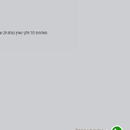
משלוחים לכל חלקי הארץ בעלות 29 ש"ח (במידה ויש הזמנה דחופה, פנו אלינו וננסה לעזור)